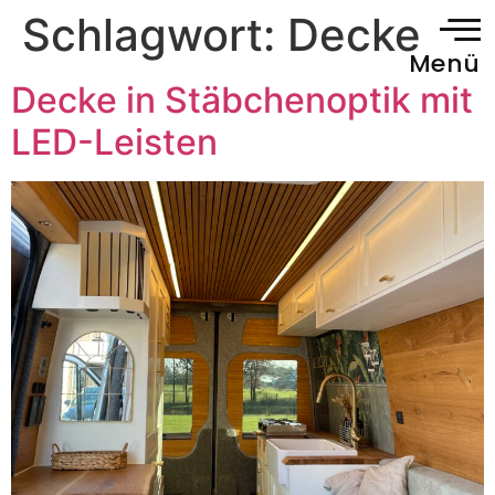
Schlagwort:
Decke
Menü
Decke in Stäbchenoptik mit
LED-Leisten